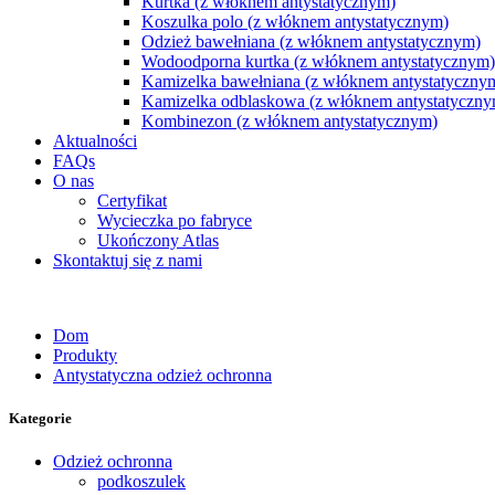
Kurtka (z włóknem antystatycznym)
Koszulka polo (z włóknem antystatycznym)
Odzież bawełniana (z włóknem antystatycznym)
Wodoodporna kurtka (z włóknem antystatycznym)
Kamizelka bawełniana (z włóknem antystatyczny
Kamizelka odblaskowa (z włóknem antystatyczny
Kombinezon (z włóknem antystatycznym)
Aktualności
FAQs
O nas
Certyfikat
Wycieczka po fabryce
Ukończony Atlas
Skontaktuj się z nami
Dom
Produkty
Antystatyczna odzież ochronna
Kategorie
Odzież ochronna
podkoszulek