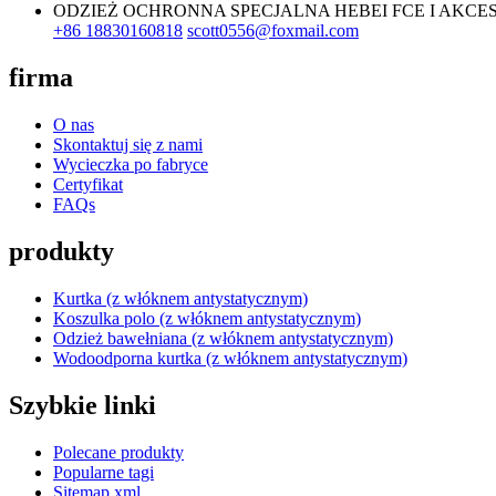
ODZIEŻ OCHRONNA SPECJALNA HEBEI FCE I AKCESO
+86 18830160818
scott0556@foxmail.com
firma
O nas
Skontaktuj się z nami
Wycieczka po fabryce
Certyfikat
FAQs
produkty
Kurtka (z włóknem antystatycznym)
Koszulka polo (z włóknem antystatycznym)
Odzież bawełniana (z włóknem antystatycznym)
Wodoodporna kurtka (z włóknem antystatycznym)
Szybkie linki
Polecane produkty
Popularne tagi
Sitemap.xml