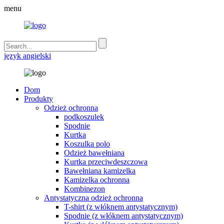
menu
język angielski
Dom
Produkty
Odzież ochronna
podkoszulek
Spodnie
Kurtka
Koszulka polo
Odzież bawełniana
Kurtka przeciwdeszczowa
Bawełniana kamizelka
Kamizelka ochronna
Kombinezon
Antystatyczna odzież ochronna
T-shirt (z włóknem antystatycznym)
Spodnie (z włóknem antystatycznym)