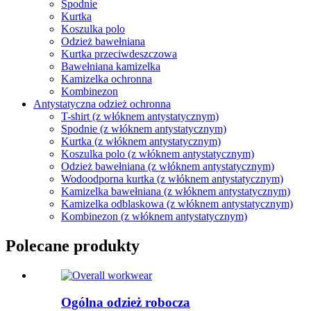
Spodnie
Kurtka
Koszulka polo
Odzież bawełniana
Kurtka przeciwdeszczowa
Bawełniana kamizelka
Kamizelka ochronna
Kombinezon
Antystatyczna odzież ochronna
T-shirt (z włóknem antystatycznym)
Spodnie (z włóknem antystatycznym)
Kurtka (z włóknem antystatycznym)
Koszulka polo (z włóknem antystatycznym)
Odzież bawełniana (z włóknem antystatycznym)
Wodoodporna kurtka (z włóknem antystatycznym)
Kamizelka bawełniana (z włóknem antystatycznym)
Kamizelka odblaskowa (z włóknem antystatycznym)
Kombinezon (z włóknem antystatycznym)
Polecane produkty
Ogólna odzież robocza