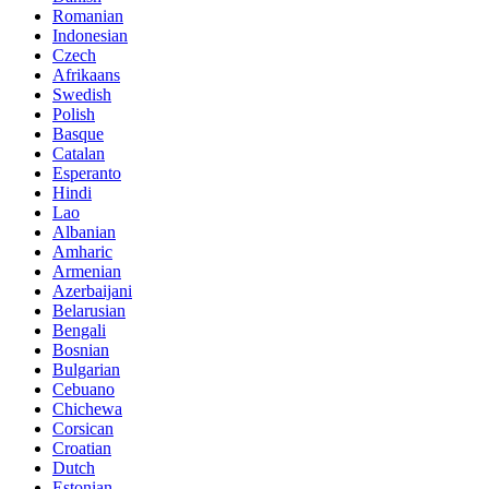
Romanian
Indonesian
Czech
Afrikaans
Swedish
Polish
Basque
Catalan
Esperanto
Hindi
Lao
Albanian
Amharic
Armenian
Azerbaijani
Belarusian
Bengali
Bosnian
Bulgarian
Cebuano
Chichewa
Corsican
Croatian
Dutch
Estonian