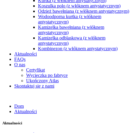
Kurtka (z włóknem antystatycznym)
Koszulka polo (z włóknem antystatycznym)
Odzież bawełniana (z włóknem antystatycznym)
Wodoodporna kurtka (z włóknem
antystatycznym)
Kamizelka bawełniana (z włóknem
antystatycznym)
Kamizelka odblaskowa (z włóknem
antystatycznym)
Kombinezon (z włóknem antystatycznym)
Aktualności
FAQs
O nas
Certyfikat
Wycieczka po fabryce
Ukończony Atlas
Skontaktuj się z nami
Dom
Aktualności
Aktualności