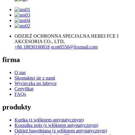
ODZIEŻ OCHRONNA SPECJALNA HEBEI FCE I
AKCESORIA CO., LTD,
+86 18830160818
scott0556@foxmail.com
firma
O nas
Skontaktuj się z nami
Wycieczka po fabryce
Certyfikat
FAQs
produkty
Kurtka (z włóknem antystatycznym)
Koszulka polo (z włóknem antystatycznym)
Odzież bawełniana (z włóknem antystatycznym)