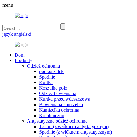
menu
język angielski
Dom
Produkty
Odzież ochronna
podkoszulek
Spodnie
Kurtka
Koszulka polo
Odzież bawełniana
Kurtka przeciwdeszczowa
Bawełniana kamizelka
Kamizelka ochronna
Kombinezon
Antystatyczna odzież ochronna
T-shirt (z włóknem antystatycznym)
Spodnie (z włóknem antystatycznym)