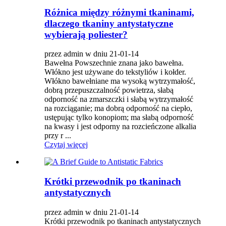
Różnica między różnymi tkaninami,
dlaczego tkaniny antystatyczne
wybierają poliester?
przez admin w dniu 21-01-14
Bawełna Powszechnie znana jako bawełna.
Włókno jest używane do tekstyliów i kołder.
Włókno bawełniane ma wysoką wytrzymałość,
dobrą przepuszczalność powietrza, słabą
odporność na zmarszczki i słabą wytrzymałość
na rozciąganie; ma dobrą odporność na ciepło,
ustępując tylko konopiom; ma słabą odporność
na kwasy i jest odporny na rozcieńczone alkalia
przy r ...
Czytaj więcej
Krótki przewodnik po tkaninach
antystatycznych
przez admin w dniu 21-01-14
Krótki przewodnik po tkaninach antystatycznych