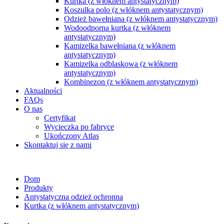
Kurtka (z włóknem antystatycznym)
Koszulka polo (z włóknem antystatycznym)
Odzież bawełniana (z włóknem antystatycznym)
Wodoodporna kurtka (z włóknem
antystatycznym)
Kamizelka bawełniana (z włóknem
antystatycznym)
Kamizelka odblaskowa (z włóknem
antystatycznym)
Kombinezon (z włóknem antystatycznym)
Aktualności
FAQs
O nas
Certyfikat
Wycieczka po fabryce
Ukończony Atlas
Skontaktuj się z nami
Dom
Produkty
Antystatyczna odzież ochronna
Kurtka (z włóknem antystatycznym)