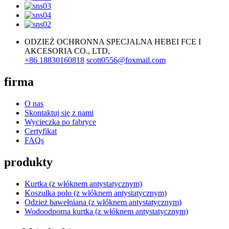
ODZIEŻ OCHRONNA SPECJALNA HEBEI FCE I
AKCESORIA CO., LTD,
+86 18830160818
scott0556@foxmail.com
firma
O nas
Skontaktuj się z nami
Wycieczka po fabryce
Certyfikat
FAQs
produkty
Kurtka (z włóknem antystatycznym)
Koszulka polo (z włóknem antystatycznym)
Odzież bawełniana (z włóknem antystatycznym)
Wodoodporna kurtka (z włóknem antystatycznym)