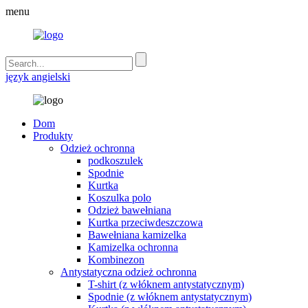
menu
język angielski
Dom
Produkty
Odzież ochronna
podkoszulek
Spodnie
Kurtka
Koszulka polo
Odzież bawełniana
Kurtka przeciwdeszczowa
Bawełniana kamizelka
Kamizelka ochronna
Kombinezon
Antystatyczna odzież ochronna
T-shirt (z włóknem antystatycznym)
Spodnie (z włóknem antystatycznym)