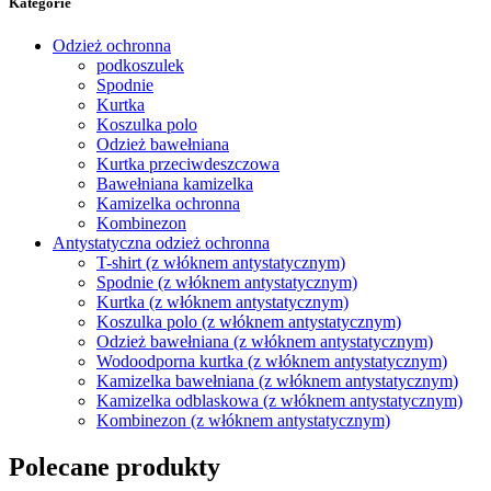
Kategorie
Odzież ochronna
podkoszulek
Spodnie
Kurtka
Koszulka polo
Odzież bawełniana
Kurtka przeciwdeszczowa
Bawełniana kamizelka
Kamizelka ochronna
Kombinezon
Antystatyczna odzież ochronna
T-shirt (z włóknem antystatycznym)
Spodnie (z włóknem antystatycznym)
Kurtka (z włóknem antystatycznym)
Koszulka polo (z włóknem antystatycznym)
Odzież bawełniana (z włóknem antystatycznym)
Wodoodporna kurtka (z włóknem antystatycznym)
Kamizelka bawełniana (z włóknem antystatycznym)
Kamizelka odblaskowa (z włóknem antystatycznym)
Kombinezon (z włóknem antystatycznym)
Polecane produkty