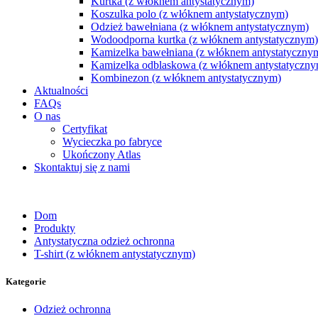
Kurtka (z włóknem antystatycznym)
Koszulka polo (z włóknem antystatycznym)
Odzież bawełniana (z włóknem antystatycznym)
Wodoodporna kurtka (z włóknem antystatycznym)
Kamizelka bawełniana (z włóknem antystatyczny
Kamizelka odblaskowa (z włóknem antystatyczny
Kombinezon (z włóknem antystatycznym)
Aktualności
FAQs
O nas
Certyfikat
Wycieczka po fabryce
Ukończony Atlas
Skontaktuj się z nami
Dom
Produkty
Antystatyczna odzież ochronna
T-shirt (z włóknem antystatycznym)
Kategorie
Odzież ochronna