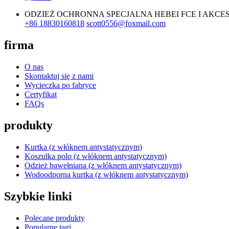
ODZIEŻ OCHRONNA SPECJALNA HEBEI FCE I AKCESO
+86 18830160818
scott0556@foxmail.com
firma
O nas
Skontaktuj się z nami
Wycieczka po fabryce
Certyfikat
FAQs
produkty
Kurtka (z włóknem antystatycznym)
Koszulka polo (z włóknem antystatycznym)
Odzież bawełniana (z włóknem antystatycznym)
Wodoodporna kurtka (z włóknem antystatycznym)
Szybkie linki
Polecane produkty
Popularne tagi